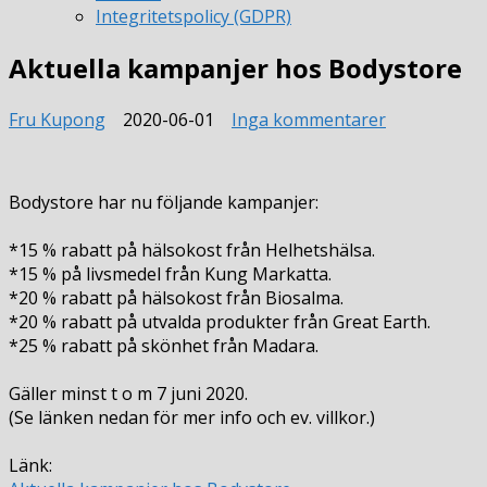
Integritetspolicy (GDPR)
Aktuella kampanjer hos Bodystore
till
Fru Kupong
2020-06-01
Inga kommentarer
Aktuella
kampanjer
hos
Bodystore har nu följande kampanjer:
Bodystore
*15 % rabatt på hälsokost från Helhetshälsa.
*15 % på livsmedel från Kung Markatta.
*20 % rabatt på hälsokost från Biosalma.
*20 % rabatt på utvalda produkter från Great Earth.
*25 % rabatt på skönhet från Madara.
Gäller minst t o m 7 juni 2020.
(Se länken nedan för mer info och ev. villkor.)
Länk: