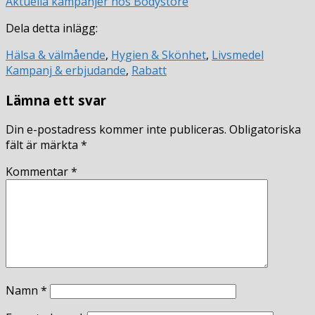
Aktuella kampanjer hos Bodystore
Dela detta inlägg:
Hälsa & välmående
,
Hygien & Skönhet
,
Livsmedel
Kampanj & erbjudande
,
Rabatt
Lämna ett svar
Din e-postadress kommer inte publiceras.
Obligatoriska
fält är märkta
*
Kommentar
*
Namn
*