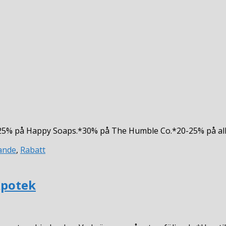
:*25% på Happy Soaps.*30% på The Humble Co.*20-25% på al
ande
,
Rabatt
Apotek