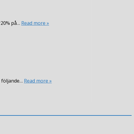
.*20% på…
Read more »
v följande…
Read more »