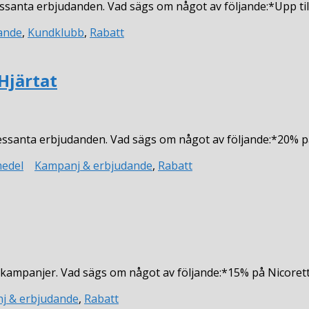
ssanta erbjudanden. Vad sägs om något av följande:*Upp ti
n
ande
,
Kundklubb
,
Rabatt
Hjärtat
ressanta erbjudanden. Vad sägs om något av följande:*20% 
n
medel
Kampanj & erbjudande
,
Rabatt
a kampanjer. Vad sägs om något av följande:*15% på Nicore
j & erbjudande
,
Rabatt