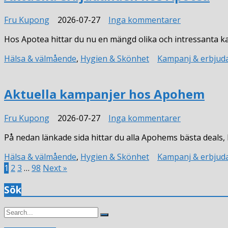
till
Fru Kupong
2026-07-27
Inga kommentarer
Aktuella
Hos Apotea hittar du nu en mängd olika och intressanta 
erbjudande
hos
Hälsa & välmående
,
Hygien & Skönhet
Kampanj & erbjud
Apotea
Aktuella kampanjer hos Apohem
till
Fru Kupong
2026-07-27
Inga kommentarer
Aktuella
På nedan länkade sida hittar du alla Apohems bästa deal
kampanjer
hos
Hälsa & välmående
,
Hygien & Skönhet
Kampanj & erbjud
Apohem
1
2
3
…
98
Next »
Sök
Search
Search
for: