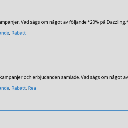
kampanjer. Vad sägs om något av följande:*20% på Dazzling
n
ande
,
Rabatt
s, kampanjer och erbjudanden samlade. Vad sägs om något a
ande
,
Rabatt
,
Rea