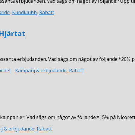
ssanta erbjudanden. Vad sägs om något av följande:*Upp ti
n
ande
,
Kundklubb
,
Rabatt
Hjärtat
ressanta erbjudanden. Vad sägs om något av följande:*20% 
n
medel
Kampanj & erbjudande
,
Rabatt
a kampanjer. Vad sägs om något av följande:*15% på Nicore
j & erbjudande
,
Rabatt