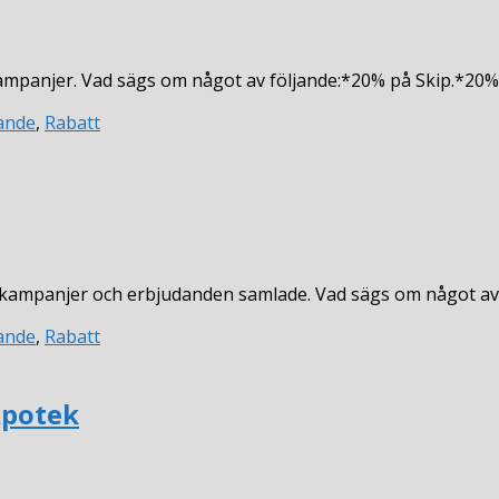
kampanjer. Vad sägs om något av följande:*20% på Skip.*20
n
ande
,
Rabatt
s, kampanjer och erbjudanden samlade. Vad sägs om något a
ande
,
Rabatt
Apotek