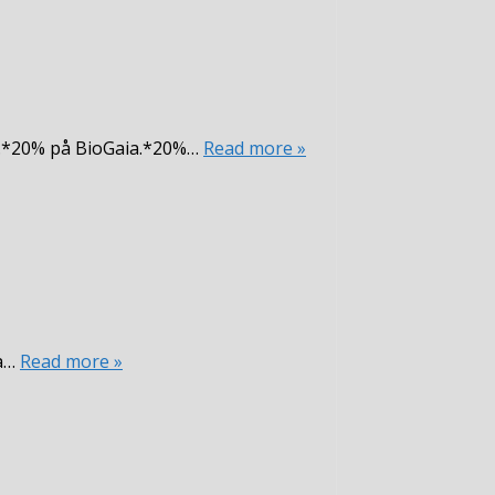
er.*20% på BioGaia.*20%…
Read more »
ra…
Read more »