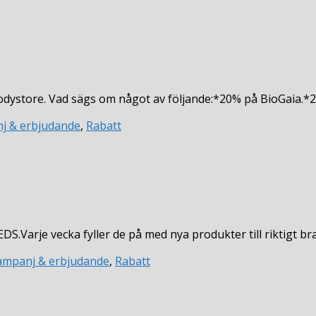
odystore. Vad sägs om något av följande:*20% på BioGaia.
j & erbjudande
,
Rabatt
S.Varje vecka fyller de på med nya produkter till riktigt b
ampanj & erbjudande
,
Rabatt