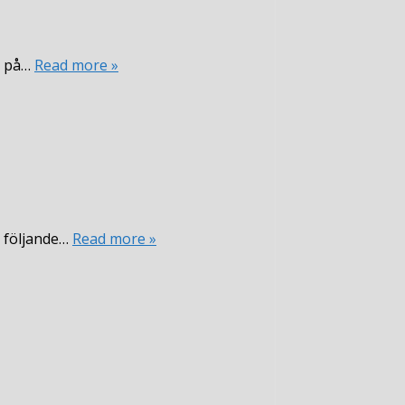
% på…
Read more »
v följande…
Read more »