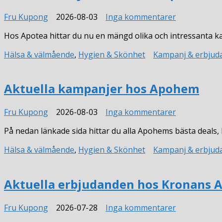
till
Fru Kupong
2026-08-03
Inga kommentarer
Aktuella
Hos Apotea hittar du nu en mängd olika och intressanta 
erbjudande
hos
Hälsa & välmående
,
Hygien & Skönhet
Kampanj & erbjud
Apotea
Aktuella kampanjer hos Apohem
till
Fru Kupong
2026-08-03
Inga kommentarer
Aktuella
På nedan länkade sida hittar du alla Apohems bästa deal
kampanjer
hos
Hälsa & välmående
,
Hygien & Skönhet
Kampanj & erbjud
Apohem
Aktuella erbjudanden hos Kronans 
till
Fru Kupong
2026-07-28
Inga kommentarer
Aktuella