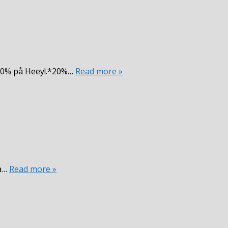
*20% på Heey!.*20%…
Read more »
ra…
Read more »