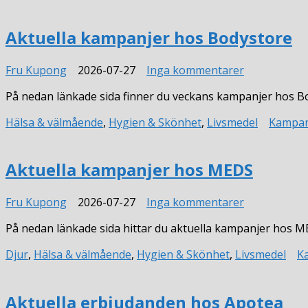
Aktuella kampanjer hos Bodystore
till
Fru Kupong
2026-07-27
Inga kommentarer
Aktuella
På nedan länkade sida finner du veckans kampanjer hos B
kampanjer
hos
Hälsa & välmående
,
Hygien & Skönhet
,
Livsmedel
Kampan
Bodystore
Aktuella kampanjer hos MEDS
till
Fru Kupong
2026-07-27
Inga kommentarer
Aktuella
På nedan länkade sida hittar du aktuella kampanjer hos MED
kampanjer
hos
Djur
,
Hälsa & välmående
,
Hygien & Skönhet
,
Livsmedel
K
MEDS
Aktuella erbjudanden hos Apotea