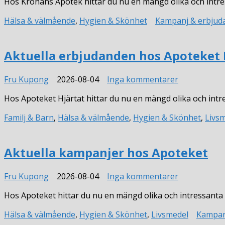
Hos Kronans Apotek hittar du nu en mängd olika och intre
erbjudande
hos
Hälsa & välmående
,
Hygien & Skönhet
Kampanj & erbjud
Kronans
Apotek
Aktuella erbjudanden hos Apoteket 
till
Fru Kupong
2026-08-04
Inga kommentarer
Aktuella
Hos Apoteket Hjärtat hittar du nu en mängd olika och int
erbjudande
hos
Familj & Barn
,
Hälsa & välmående
,
Hygien & Skönhet
,
Livs
Apoteket
Hjärtat
Aktuella kampanjer hos Apoteket
till
Fru Kupong
2026-08-04
Inga kommentarer
Aktuella
Hos Apoteket hittar du nu en mängd olika och intressant
kampanjer
hos
Hälsa & välmående
,
Hygien & Skönhet
,
Livsmedel
Kampan
Apoteket