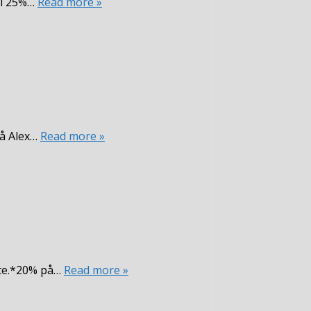
ll 25%…
Read more »
på Alex…
Read more »
tte.*20% på…
Read more »