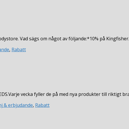
odystore. Vad sägs om något av följande:*10% på Kingfish
ande
,
Rabatt
S.Varje vecka fyller de på med nya produkter till riktigt b
j & erbjudande
,
Rabatt