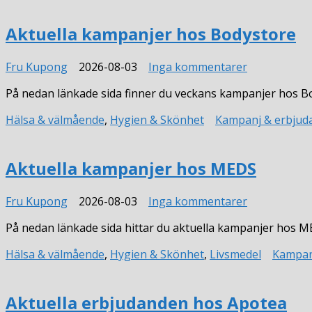
Aktuella kampanjer hos Bodystore
till
Fru Kupong
2026-08-03
Inga kommentarer
Aktuella
På nedan länkade sida finner du veckans kampanjer hos B
kampanjer
hos
Hälsa & välmående
,
Hygien & Skönhet
Kampanj & erbjud
Bodystore
Aktuella kampanjer hos MEDS
till
Fru Kupong
2026-08-03
Inga kommentarer
Aktuella
På nedan länkade sida hittar du aktuella kampanjer hos MED
kampanjer
hos
Hälsa & välmående
,
Hygien & Skönhet
,
Livsmedel
Kampan
MEDS
Aktuella erbjudanden hos Apotea