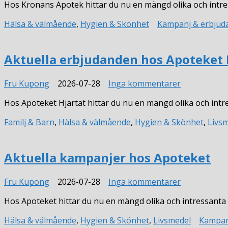
Hos Kronans Apotek hittar du nu en mängd olika och intre
erbjudande
hos
Hälsa & välmående
,
Hygien & Skönhet
Kampanj & erbjud
Kronans
Apotek
Aktuella erbjudanden hos Apoteket 
till
Fru Kupong
2026-07-28
Inga kommentarer
Aktuella
Hos Apoteket Hjärtat hittar du nu en mängd olika och int
erbjudande
hos
Familj & Barn
,
Hälsa & välmående
,
Hygien & Skönhet
,
Livs
Apoteket
Hjärtat
Aktuella kampanjer hos Apoteket
till
Fru Kupong
2026-07-28
Inga kommentarer
Aktuella
Hos Apoteket hittar du nu en mängd olika och intressant
kampanjer
hos
Hälsa & välmående
,
Hygien & Skönhet
,
Livsmedel
Kampan
Apoteket