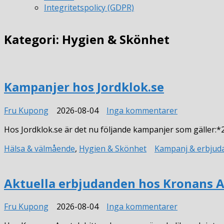
Integritetspolicy (GDPR)
Kategori:
Hygien & Skönhet
Kampanjer hos Jordklok.se
till
Fru Kupong
2026-08-04
Inga kommentarer
Kampanjer
Hos Jordklok.se är det nu följande kampanjer som gäller
hos
Jordklok.se
Hälsa & välmående
,
Hygien & Skönhet
Kampanj & erbjud
Aktuella erbjudanden hos Kronans 
till
Fru Kupong
2026-08-04
Inga kommentarer
Aktuella