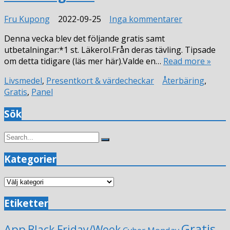
till
Fru Kupong
2022-09-25
Inga kommentarer
Veckans
Denna vecka blev det följande gratis samt
gratis
utbetalningar:*1 st. Läkerol.Från deras tävling. Tipsade
om detta tidigare (läs mer här).Valde en…
Read more »
Livsmedel
,
Presentkort & värdecheckar
Återbäring
,
Gratis
,
Panel
Sök
Search
Search
for:
Kategorier
Kategorier
Etiketter
Gratis
App
Black Friday/Week