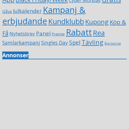
Cyber Monday
Kampanj &
Julkalender
Gåva
erbjudande
Kundklubb
Kupong
Köp &
Rabatt
Rea
Få
Panel
Nyhetsbrev
Premie
Tävling
Spel
Samlarkampanj
Singles Day
Återbäring
Annonser