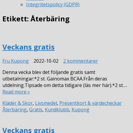
Integritetspolicy (GDPR)
Etikett:
Återbäring
Veckans gratis
till
Fru Kupong
2022-10-02
2 kommentarer
Veckans
Denna vecka blev det följande gratis samt
gratis
utbetalningar:*2 st. Gainomax BCAA.Från deras
utdelning.Tipsade om detta tidigare (läs mer här).*2 st….
Read more »
Kläder & Skor
,
Livsmedel
,
Presentkort & värdecheckar
Återbäring
,
Gratis
,
Kundklubb
,
Kupong
Veckans gratis