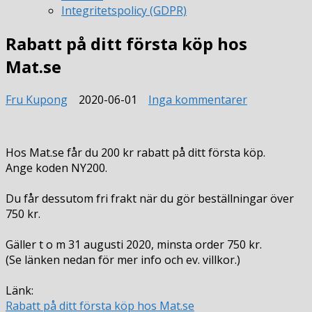
Integritetspolicy (GDPR)
Rabatt på ditt första köp hos
Mat.se
till
Fru Kupong
2020-06-01
Inga kommentarer
Rabatt
på
ditt
Hos Mat.se får du 200 kr rabatt på ditt första köp.
första
Ange koden NY200.
köp
hos
Du får dessutom fri frakt när du gör beställningar över
Mat.se
750 kr.
Gäller t o m 31 augusti 2020, minsta order 750 kr.
(Se länken nedan för mer info och ev. villkor.)
Länk:
Rabatt på ditt första köp hos Mat.se