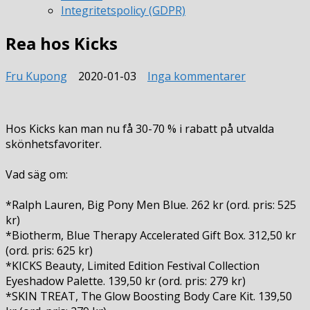
Integritetspolicy (GDPR)
Rea hos Kicks
till
Fru Kupong
2020-01-03
Inga kommentarer
Rea
hos
Kicks
Hos Kicks kan man nu få 30-70 % i rabatt på utvalda
skönhetsfavoriter.
Vad säg om:
*Ralph Lauren, Big Pony Men Blue. 262 kr (ord. pris: 525
kr)
*Biotherm, Blue Therapy Accelerated Gift Box. 312,50 kr
(ord. pris: 625 kr)
*KICKS Beauty, Limited Edition Festival Collection
Eyeshadow Palette. 139,50 kr (ord. pris: 279 kr)
*SKIN TREAT, The Glow Boosting Body Care Kit. 139,50