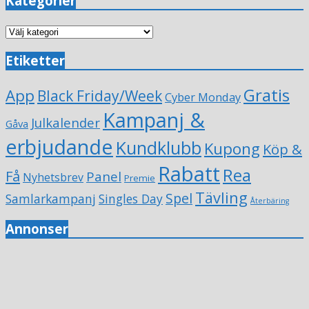
Kategorier
Kategorier
Etiketter
Gratis
App
Black Friday/Week
Cyber Monday
Kampanj &
Julkalender
Gåva
erbjudande
Kundklubb
Kupong
Köp &
Rabatt
Rea
Få
Panel
Nyhetsbrev
Premie
Tävling
Spel
Samlarkampanj
Singles Day
Återbäring
Annonser