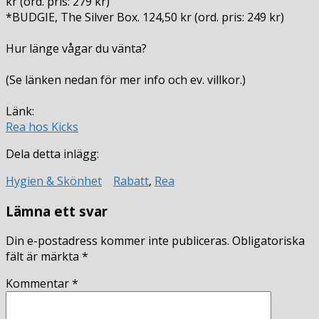
kr (ord. pris: 279 kr)
*BUDGIE, The Silver Box. 124,50 kr (ord. pris: 249 kr)
Hur länge vågar du vänta?
(Se länken nedan för mer info och ev. villkor.)
Länk:
Rea hos Kicks
Dela detta inlägg:
Hygien & Skönhet
Rabatt
,
Rea
Lämna ett svar
Din e-postadress kommer inte publiceras.
Obligatoriska
fält är märkta
*
Kommentar
*