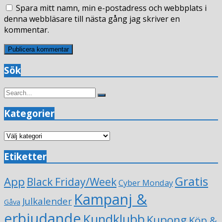
Spara mitt namn, min e-postadress och webbplats i
denna webbläsare till nästa gång jag skriver en
kommentar.
Sök
Search
Search
for:
Kategorier
Kategorier
Etiketter
Gratis
App
Black Friday/Week
Cyber Monday
Kampanj &
Julkalender
Gåva
erbjudande
Kundklubb
Kupong
Köp &