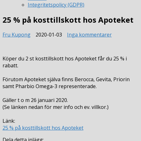
Integritetspolicy (GDPR)
25 % på kosttillskott hos Apoteket
till
Fru Kupong
2020-01-03
Inga kommentarer
25
%
på
Köper du 2 st kosttillskott hos Apoteket får du 25 % i
kosttillskott
rabatt.
hos
Apoteket
Förutom Apoteket själva finns Berocca, Gevita, Priorin
samt Pharbio Omega-3 representerade.
Gäller t o m 26 januari 2020.
(Se länken nedan för mer info och ev. villkor.)
Länk:
25 % på kosttillskott hos Apoteket
Dela detta inlägg: