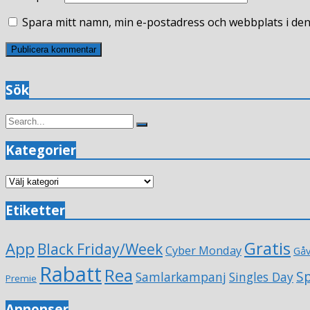
Spara mitt namn, min e-postadress och webbplats i den
Sök
Search
Search
for:
Kategorier
Kategorier
Etiketter
Gratis
App
Black Friday/Week
Cyber Monday
Gå
Rabatt
Rea
Sp
Samlarkampanj
Singles Day
Premie
Annonser