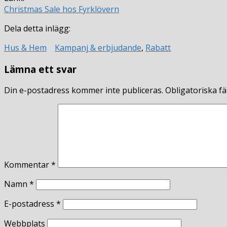
Christmas Sale hos Fyrklövern
Dela detta inlägg:
Hus & Hem
Kampanj & erbjudande
,
Rabatt
Lämna ett svar
Din e-postadress kommer inte publiceras.
Obligatoriska fä
Kommentar
*
Namn
*
E-postadress
*
Webbplats