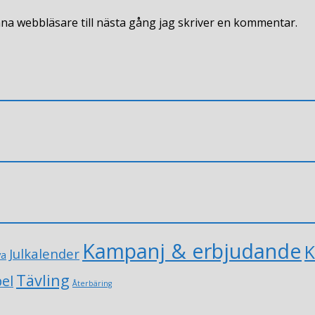
na webbläsare till nästa gång jag skriver en kommentar.
Kampanj & erbjudande
K
Julkalender
va
Tävling
el
Återbäring