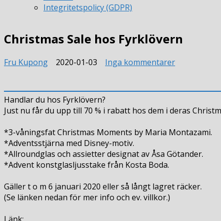
Integritetspolicy (GDPR)
Christmas Sale hos Fyrklövern
till
Fru Kupong
2020-01-03
Inga kommentarer
Christmas
Sale
hos
Handlar du hos Fyrklövern?
Fyrklövern
Just nu får du upp till 70 % i rabatt hos dem i deras Christm
*3-våningsfat Christmas Moments by Maria Montazami.
*Adventsstjärna med Disney-motiv.
*Allroundglas och assietter designat av Åsa Götander.
*Advent konstglasljusstake från Kosta Boda.
Gäller t o m 6 januari 2020 eller så långt lagret räcker.
(Se länken nedan för mer info och ev. villkor.)
Länk: