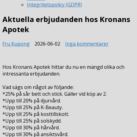
Integritetspolicy (GDPR)
Aktuella erbjudanden hos Kronans
Apotek
till
Fru Kupong
2026-06-02
Inga kommentarer
Aktuella
erbjudande
hos
Hos Kronans Apotek hittar du nu en mängd olika och
Kronans
intressanta erbjudanden.
Apotek
Vad sägs om något av följande:
*25% på sår bett och stick. Gäller vid köp av 2.
*Upp till 20% på djurvård.
*Upp till 25% på K-Beauty.
*Upp till 25% på kosttillskott.
*Upp till 25% på solskydd.
*Upp till 30% på hårvård.
*Upp till 30% på ansiktsvård.