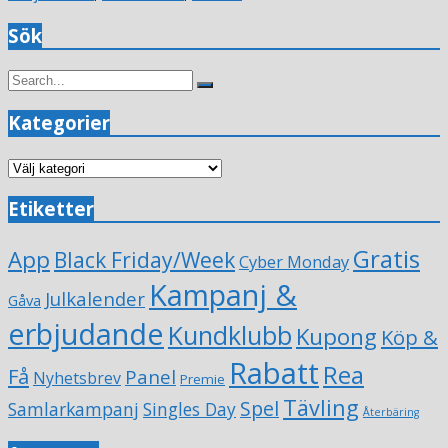
Sök
Search
Search
for:
Kategorier
Kategorier
Etiketter
Gratis
App
Black Friday/Week
Cyber Monday
Kampanj &
Julkalender
Gåva
erbjudande
Kundklubb
Kupong
Köp &
Rabatt
Rea
Få
Panel
Nyhetsbrev
Premie
Tävling
Spel
Samlarkampanj
Singles Day
Återbäring