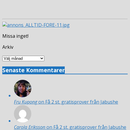
Missa inget!
Arkiv
Arkiv
Senaste Kommentarer
Fru Kupong
on Få 2 st. gratisprover från Jabushe
Carola Eriksson
on Få 2 st. gratisprover från Jabushe