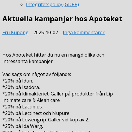
Integritetspolicy (GDPR)
Aktuella kampanjer hos Apoteket
till
Fru Kupong
2025-10-07
Inga kommentarer
Aktuella
kampanjer
hos
Hos Apoteket hittar du nu en mängd olika och
Apoteket
intressanta kampanjer.
Vad sägs om något av följande:
*20% på Idun.
*20% på Isadora.
*20% på klimakteriet. Gäller på produkter från Lip
intimate care & Aleah care
*20% på Lactiplus.
*20% på Lectinect och Nupure.
*20% på Löwengrip. Gäller vid köp av 2.
*25% på Ida Warg.