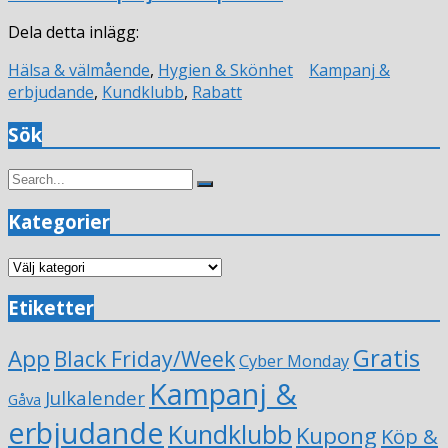
Dela detta inlägg:
Hälsa & välmående
,
Hygien & Skönhet
Kampanj &
erbjudande
,
Kundklubb
,
Rabatt
Sök
Search
Search
for:
Kategorier
Kategorier
Etiketter
Gratis
App
Black Friday/Week
Cyber Monday
Kampanj &
Julkalender
Gåva
erbjudande
Kundklubb
Kupong
Köp &