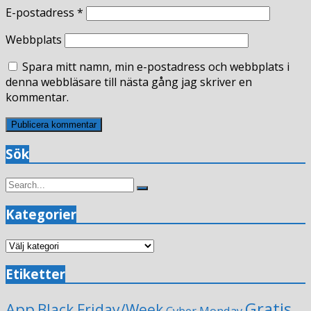
E-postadress
*
Webbplats
Spara mitt namn, min e-postadress och webbplats i
denna webbläsare till nästa gång jag skriver en
kommentar.
Sök
Search
Search
for:
Kategorier
Kategorier
Etiketter
Gratis
App
Black Friday/Week
Cyber Monday