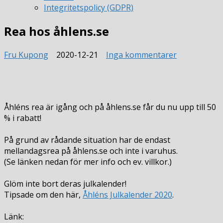
Integritetspolicy (GDPR)
Rea hos åhlens.se
till
Fru Kupong
2020-12-21
Inga kommentarer
Rea
hos
åhlens.se
Åhléns rea är igång och på åhlens.se får du nu upp till 50
% i rabatt!
På grund av rådande situation har de endast
mellandagsrea på åhlens.se och inte i varuhus.
(Se länken nedan för mer info och ev. villkor.)
Glöm inte bort deras julkalender!
Tipsade om den här,
Åhléns Julkalender 2020
.
Länk: