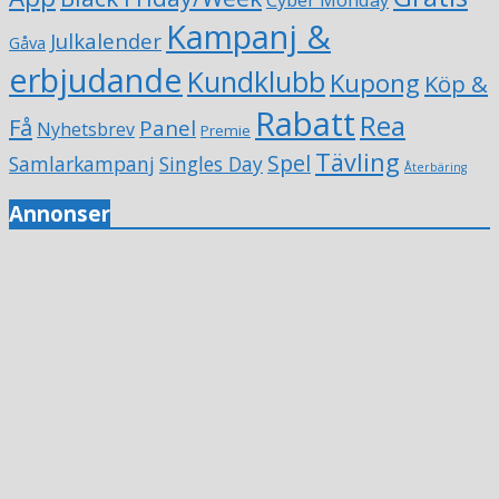
Kampanj &
Julkalender
Gåva
erbjudande
Kundklubb
Kupong
Köp &
Rabatt
Rea
Få
Panel
Nyhetsbrev
Premie
Tävling
Spel
Samlarkampanj
Singles Day
Återbäring
Annonser