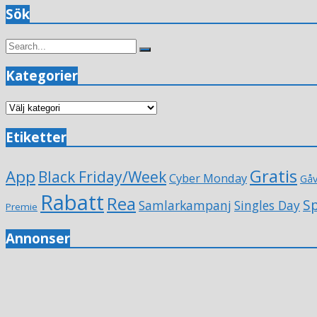
Sök
Search
Search
for:
Kategorier
Kategorier
Etiketter
Gratis
App
Black Friday/Week
Cyber Monday
Gå
Rabatt
Rea
Sp
Samlarkampanj
Singles Day
Premie
Annonser