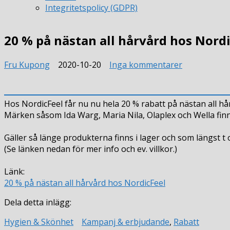
Integritetspolicy (GDPR)
20 % på nästan all hårvård hos Nord
till
Fru Kupong
2020-10-20
Inga kommentarer
20
%
på
Hos NordicFeel får nu nu hela 20 % rabatt på nästan all hå
nästan
Märken såsom Ida Warg, Maria Nila, Olaplex och Wella fin
all
hårvård
Gäller så länge produkterna finns i lager och som längst t
hos
(Se länken nedan för mer info och ev. villkor.)
NordicFeel
Länk:
20 % på nästan all hårvård hos NordicFeel
Dela detta inlägg:
Hygien & Skönhet
Kampanj & erbjudande
,
Rabatt