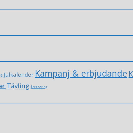
Kampanj & erbjudande
K
Julkalender
va
Tävling
el
Återbäring