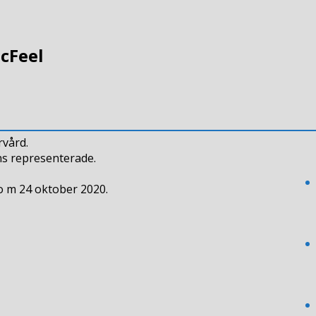
icFeel
rvård.
ns representerade.
 o m 24 oktober 2020.