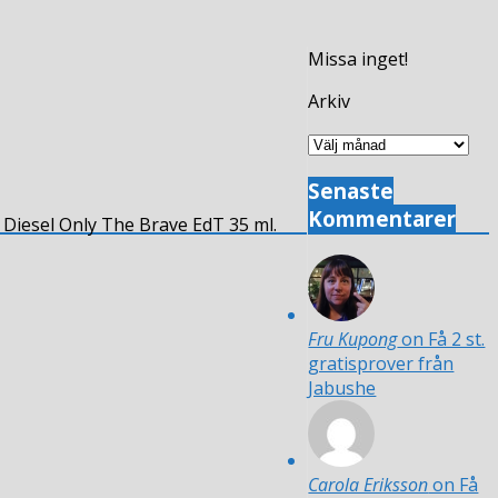
Missa inget!
Arkiv
Arkiv
Senaste
Kommentarer
Diesel Only The Brave EdT 35 ml.
Fru Kupong
on Få 2 st.
gratisprover från
Jabushe
Carola Eriksson
on Få