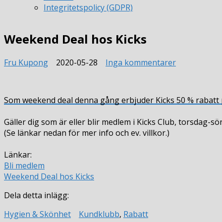
Integritetspolicy (GDPR)
Weekend Deal hos Kicks
till
Fru Kupong
2020-05-28
Inga kommentarer
Weekend
Deal
hos
Som weekend deal denna gång erbjuder Kicks 50 % rabatt p
Kicks
Gäller dig som är eller blir medlem i Kicks Club, torsdag-sö
(Se länkar nedan för mer info och ev. villkor.)
Länkar:
Bli medlem
Weekend Deal hos Kicks
Dela detta inlägg:
Hygien & Skönhet
Kundklubb
,
Rabatt