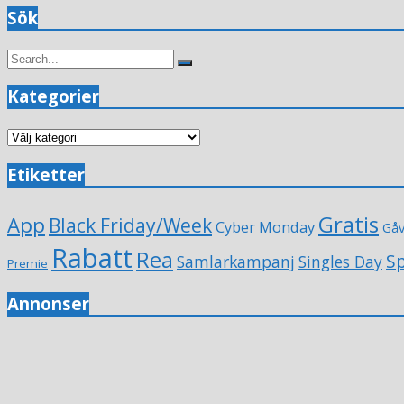
Sök
Search
Search
for:
Kategorier
Kategorier
Etiketter
Gratis
App
Black Friday/Week
Cyber Monday
Gå
Rabatt
Rea
Sp
Samlarkampanj
Singles Day
Premie
Annonser