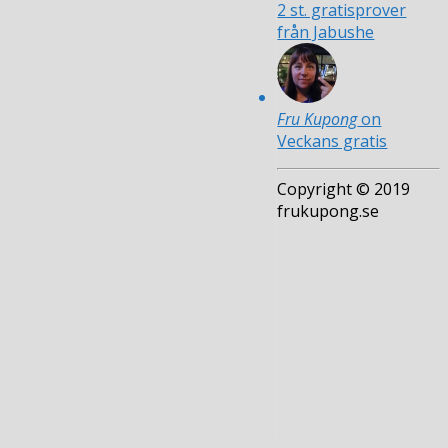
2 st. gratisprover
från Jabushe
Fru Kupong
on
Veckans gratis
Copyright © 2019
frukupong.se