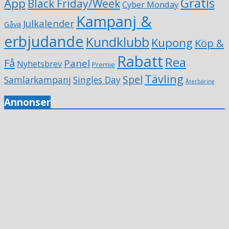
Gratis
App
Black Friday/Week
Cyber Monday
Kampanj &
Julkalender
Gåva
erbjudande
Kundklubb
Kupong
Köp &
Rabatt
Rea
Få
Panel
Nyhetsbrev
Premie
Tävling
Spel
Samlarkampanj
Singles Day
Återbäring
Annonser