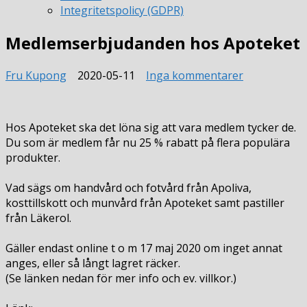
Integritetspolicy (GDPR)
Medlemserbjudanden hos Apoteket
till
Fru Kupong
2020-05-11
Inga kommentarer
Medlemserb
hos
Apoteket
Hos Apoteket ska det löna sig att vara medlem tycker de.
Du som är medlem får nu 25 % rabatt på flera populära
produkter.
Vad sägs om handvård och fotvård från Apoliva,
kosttillskott och munvård från Apoteket samt pastiller
från Läkerol.
Gäller endast online t o m 17 maj 2020 om inget annat
anges, eller så långt lagret räcker.
(Se länken nedan för mer info och ev. villkor.)