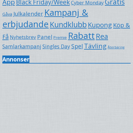
Gratis
App
Black Friday/Week
Cyber Monday
Kampanj &
Julkalender
Gåva
erbjudande
Kundklubb
Kupong
Köp &
Rabatt
Rea
Få
Panel
Nyhetsbrev
Premie
Tävling
Spel
Samlarkampanj
Singles Day
Återbäring
Annonser