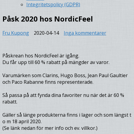
Integritetspolicy (GDPR)
Påsk 2020 hos NordicFeel
till
Fru Kupong
2020-04-14
Inga kommentarer
Påsk
2020
hos
Påskrean hos NordicFeel är igång.
NordicFeel
Du får upp till 60 % rabatt på mängder av varor.
Varumärken som Clarins, Hugo Boss, Jean Paul Gaultier
och Paco Rabanne finns representerade.
Så passa på att fynda dina favoriter nu när det är 60 %
rabatt.
Gäller så länge produkterna finns i lager och som längst t
o m 18 april 2020.
(Se länk nedan för mer info och ev. villkor.)