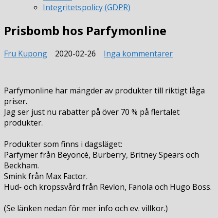
Integritetspolicy (GDPR)
Prisbomb hos Parfymonline
till
Fru Kupong
2020-02-26
Inga kommentarer
Prisbomb
hos
Parfymonlin
Parfymonline har mängder av produkter till riktigt låga
priser.
Jag ser just nu rabatter på över 70 % på flertalet
produkter.
Produkter som finns i dagsläget:
Parfymer från Beyoncé, Burberry, Britney Spears och
Beckham.
Smink från Max Factor.
Hud- och kropssvård från Revlon, Fanola och Hugo Boss.
(Se länken nedan för mer info och ev. villkor.)