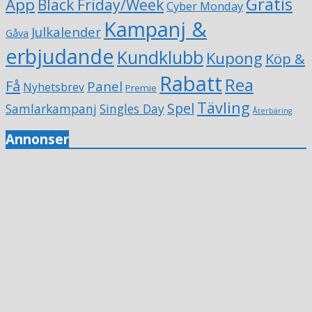
Gratis
App
Black Friday/Week
Cyber Monday
Kampanj &
Julkalender
Gåva
erbjudande
Kundklubb
Kupong
Köp &
Rabatt
Rea
Få
Panel
Nyhetsbrev
Premie
Tävling
Spel
Samlarkampanj
Singles Day
Återbäring
Annonser