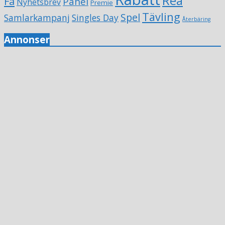
Rea
Få
Panel
Nyhetsbrev
Premie
Tävling
Spel
Samlarkampanj
Singles Day
Återbäring
Annonser