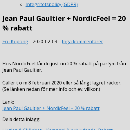
Integritetspolicy (GDPR)
Jean Paul Gaultier + NordicFeel = 20
% rabatt
till
Fru Kupong
2020-02-03
Inga kommentarer
Jean
Paul
Gaultier
Hos NordicFeel får du just nu 20 % rabatt på parfym från
+
Jean Paul Gaultier.
NordicFeel
=
Gäller t o m 8 februari 2020 eller så långt lagret räcker.
20
(Se länken nedan för mer info och ev. villkor.)
%
rabatt
Länk:
Jean Paul Gaultier + NordicFeel = 20 % rabatt
Dela detta inlägg: