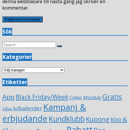
denna webbläsare till nästa gång jag skriver en
kommentar.
Sök
Search
Search
for:
Kategorier
Kategorier
Etiketter
Gratis
App
Black Friday/Week
Cyber Monday
Kampanj &
Julkalender
Gåva
erbjudande
Kundklubb
Kupong
Köp &
Rabatt