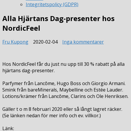
Integritetspolicy (GDPR)
Alla Hjärtans Dag-presenter hos
NordicFeel
till
Fru Kupong
2020-02-04
Inga kommentarer
Alla
Hjärtans
Dag-
Hos NordicFeel får du just nu upp till 30 % rabatt på alla
presenter
hjärtans dag-presenter.
hos
NordicFeel
Parfymer från Lancôme, Hugo Boss och Giorgio Armani.
Smink från bareMinerals, Maybelline och Estée Lauder.
Lotions/krämer från Lancôme, Clarins och Ole Henriksen.
Gäller t o m 8 februari 2020 eller så långt lagret räcker.
(Se länken nedan för mer info och ev. villkor.)
Länk: