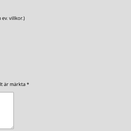
v. villkor.)
lt är märkta
*