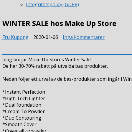
Integritetspolicy (GDPR)
WINTER SALE hos Make Up Store
till
Fru Kupong
2020-01-06
Inga kommentarer
WINTER
SALE
hos
Idag börjar Make Up Stores Winter Sale!
Make
De har 30-70% rabatt på utvalda bas produkter.
Up
Store
Nedan följer ett urval av de bas-produkter som ingår i Wint
*Instant Perfection
*High Tech Lighter
*Dual foundation
*Cream To Powder
*Duo Contouring
*Smooth Cover
*Cover all concealer