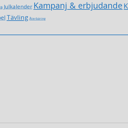
Kampanj & erbjudande
K
Julkalender
va
Tävling
el
Återbäring