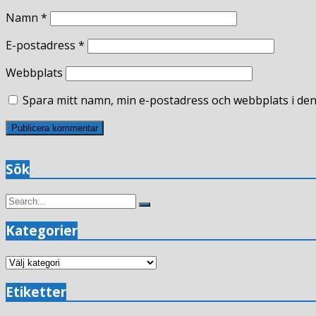
Namn
*
E-postadress
*
Webbplats
Spara mitt namn, min e-postadress och webbplats i den
Sök
Search
Search
for:
Kategorier
Kategorier
Etiketter