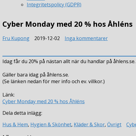
Integritetspolicy (GDPR)
Cyber Monday med 20 % hos Åhléns
till
Fru Kupong
2019-12-02
Inga kommentarer
Cyber
Monday
med
Idag får du 20% på nästan allt när du handlar på åhlens.se.
20
%
Gäller bara idag på åhlens.se.
hos
(Se länken nedan för mer info och ev. villkor.)
Åhléns
Länk:
Cyber Monday med 20 % hos Åhléns
Dela detta inlägg:
Hus & Hem
,
Hygien & Skönhet
,
Kläder & Skor
,
Övrigt
Cyb