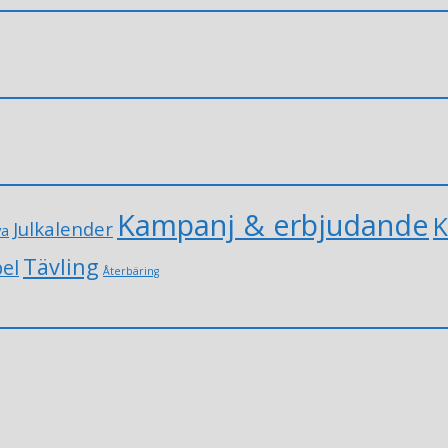
Kampanj & erbjudande
K
Julkalender
va
Tävling
el
Återbäring