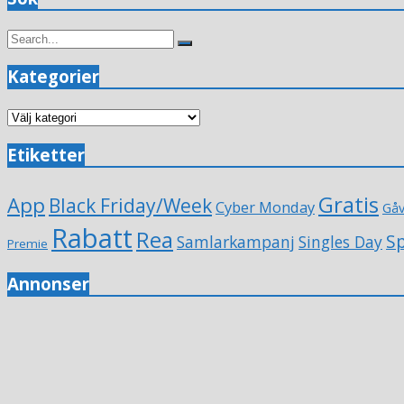
Search
Search
for:
Kategorier
Kategorier
Etiketter
Gratis
App
Black Friday/Week
Cyber Monday
Gå
Rabatt
Rea
Sp
Samlarkampanj
Singles Day
Premie
Annonser