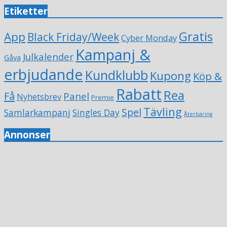
Etiketter
Gratis
App
Black Friday/Week
Cyber Monday
Kampanj &
Julkalender
Gåva
erbjudande
Kundklubb
Kupong
Köp &
Rabatt
Rea
Få
Panel
Nyhetsbrev
Premie
Tävling
Spel
Samlarkampanj
Singles Day
Återbäring
Annonser