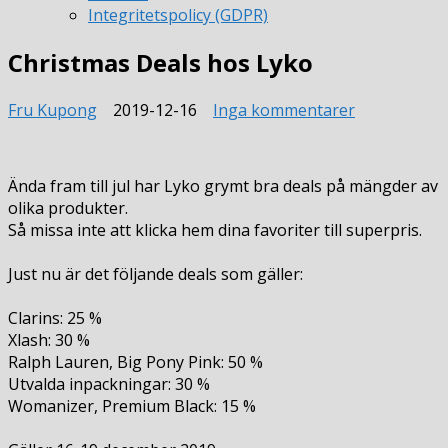
Integritetspolicy (GDPR)
Christmas Deals hos Lyko
till
Fru Kupong
2019-12-16
Inga kommentarer
Christmas
Deals
hos
Ända fram till jul har Lyko grymt bra deals på mängder av
Lyko
olika produkter.
Så missa inte att klicka hem dina favoriter till superpris.
Just nu är det följande deals som gäller:
Clarins: 25 %
Xlash: 30 %
Ralph Lauren, Big Pony Pink: 50 %
Utvalda inpackningar: 30 %
Womanizer, Premium Black: 15 %