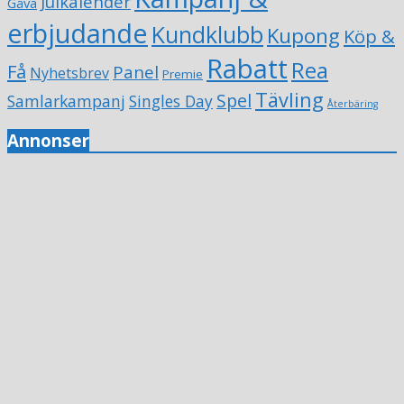
Julkalender
Gåva
erbjudande
Kundklubb
Kupong
Köp &
Rabatt
Rea
Få
Panel
Nyhetsbrev
Premie
Tävling
Spel
Samlarkampanj
Singles Day
Återbäring
Annonser