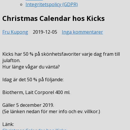
Integritetspolicy (GDPR)
Christmas Calendar hos Kicks
till
Fru Kupong
2019-12-05
Inga kommentarer
Christmas
Calendar
hos
Kicks har 50 % på skönhetsfavoriter varje dag fram till
Kicks
julafton.
Hur länge vågar du vänta?
Idag är det 50 % på följande:
Biotherm, Lait Corporel 400 ml.
Gäller 5 december 2019.
(Se länken nedan för mer info och ev. villkor.)
Länk: