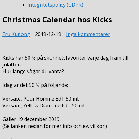
Integritetspolicy (GDPR)
Christmas Calendar hos Kicks
till
Fru Kupong
2019-12-19
Inga kommentarer
Christmas
Calendar
hos
Kicks har 50 % på skönhetsfavoriter varje dag fram till
Kicks
julafton.
Hur länge vågar du vänta?
Idag är det 50 % på följande:
Versace, Pour Homme EdT 50 ml.
Versace, Yellow Diamond EdT 50 ml.
Gäller 19 december 2019.
(Se länken nedan för mer info och ev. villkor.)