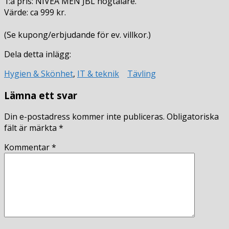
1:a pris: NIVEA MEN JBL högtalare.
Värde: ca 999 kr.
(Se kupong/erbjudande för ev. villkor.)
Dela detta inlägg:
Hygien & Skönhet
,
IT & teknik
Tävling
Lämna ett svar
Din e-postadress kommer inte publiceras.
Obligatoriska
fält är märkta
*
Kommentar
*