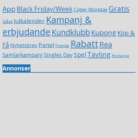
Gratis
App
Black Friday/Week
Cyber Monday
Kampanj &
Julkalender
Gåva
erbjudande
Kundklubb
Kupong
Köp &
Rabatt
Rea
Få
Panel
Nyhetsbrev
Premie
Tävling
Spel
Samlarkampanj
Singles Day
Återbäring
Annonser