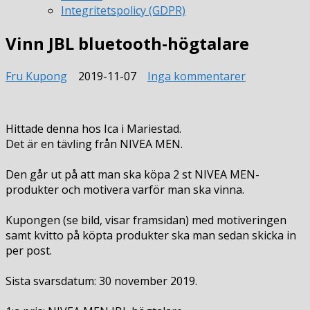
Integritetspolicy (GDPR)
Vinn JBL bluetooth-högtalare
till
Fru Kupong
2019-11-07
Inga kommentarer
Vinn
JBL
bluetooth-
Hittade denna hos Ica i Mariestad.
högtalare
Det är en tävling från NIVEA MEN.
Den går ut på att man ska köpa 2 st NIVEA MEN-
produkter och motivera varför man ska vinna.
Kupongen (se bild, visar framsidan) med motiveringen
samt kvitto på köpta produkter ska man sedan skicka in
per post.
Sista svarsdatum: 30 november 2019.