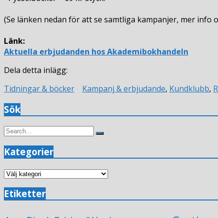
(Se länken nedan för att se samtliga kampanjer, mer info och
Länk:
Aktuella erbjudanden hos Akademibokhandeln
Dela detta inlägg:
Tidningar & böcker
Kampanj & erbjudande
,
Kundklubb
,
R
Sök
Search
Search
for:
Kategorier
Kategorier
Etiketter