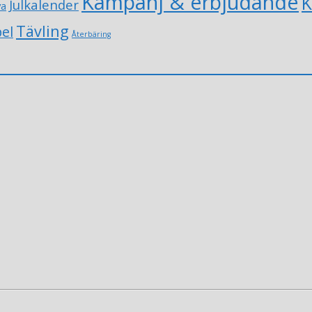
Kampanj & erbjudande
K
Julkalender
va
Tävling
el
Återbäring