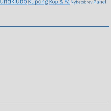
undklubb
Kupong
Köp & Få
Panel
Nyhetsbrev