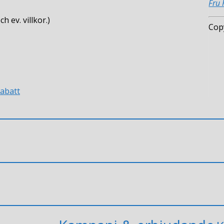
Fru
 ev. villkor.)
Cop
abatt