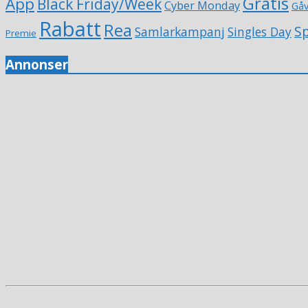
Gratis
App
Black Friday/Week
Cyber Monday
Gå
Rabatt
Rea
Sp
Samlarkampanj
Singles Day
Premie
Annonser