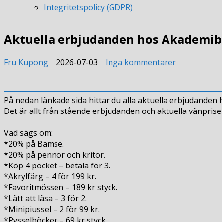
Integritetspolicy (GDPR)
Aktuella erbjudanden hos Akademi
till
Fru Kupong
2026-07-03
Inga kommentarer
Aktuella
erbjudande
hos
På nedan länkade sida hittar du alla aktuella erbjudande
Akademibok
Det är allt från stående erbjudanden och aktuella vänprise
Vad sägs om:
*20% på Bamse.
*20% på pennor och kritor.
*Köp 4 pocket – betala för 3.
*Akrylfärg – 4 för 199 kr.
*Favoritmössen – 189 kr styck.
*Lätt att läsa – 3 för 2.
*Minipiussel – 2 för 99 kr.
*Pysselböcker – 69 kr styck.