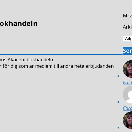
Miss
bokhandeln
Arki
Arki
n
Se
n hos Akademibokhandeln.
handeln
r för dig som är medlem till andra heta erbjudanden.
Fru
Caro