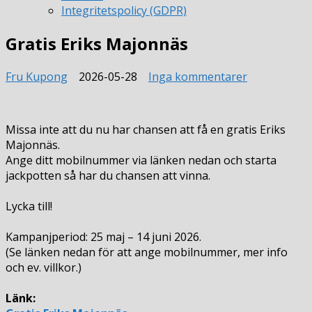
Integritetspolicy (GDPR)
Gratis Eriks Majonnäs
till
Fru Kupong
2026-05-28
Inga kommentarer
Gratis
Eriks
Majonnäs
Missa inte att du nu har chansen att få en gratis Eriks
Majonnäs.
Ange ditt mobilnummer via länken nedan och starta
jackpotten så har du chansen att vinna.
Lycka till!
Kampanjperiod: 25 maj – 14 juni 2026.
(Se länken nedan för att ange mobilnummer, mer info
och ev. villkor.)
Länk: