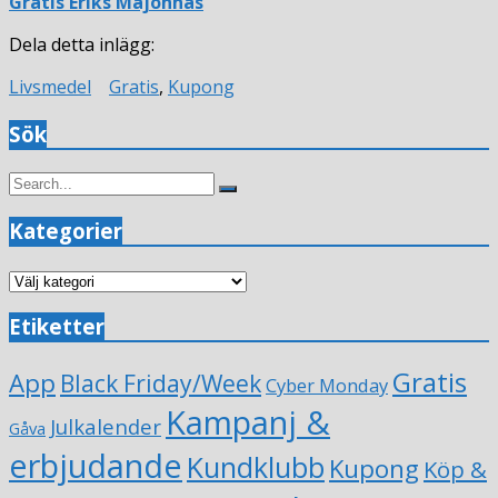
Gratis Eriks Majonnäs
Dela detta inlägg:
Livsmedel
Gratis
,
Kupong
Sök
Search
Search
for:
Kategorier
Kategorier
Etiketter
Gratis
App
Black Friday/Week
Cyber Monday
Kampanj &
Julkalender
Gåva
erbjudande
Kundklubb
Kupong
Köp &