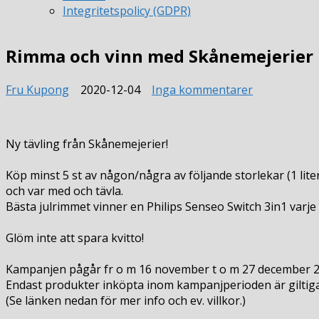
Integritetspolicy (GDPR)
Rimma och vinn med Skånemejerier
till
Fru Kupong
2020-12-04
Inga kommentarer
Rimma
och
vinn
Ny tävling från Skånemejerier!
med
Skånemejeri
Köp minst 5 st av någon/några av följande storlekar (1 liter
och var med och tävla.
Bästa julrimmet vinner en Philips Senseo Switch 3in1 varje
Glöm inte att spara kvitto!
Kampanjen pågår fr o m 16 november t o m 27 december 2
Endast produkter inköpta inom kampanjperioden är giltig
(Se länken nedan för mer info och ev. villkor.)