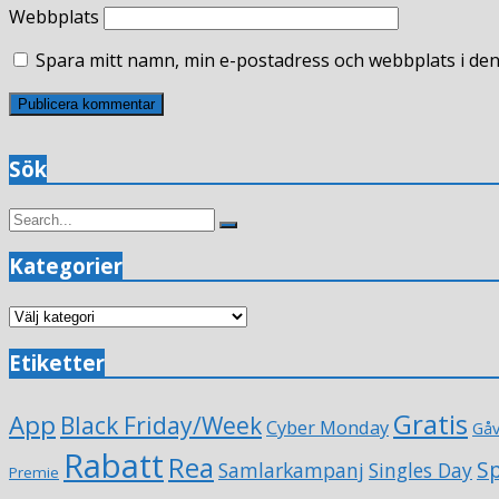
Webbplats
Spara mitt namn, min e-postadress och webbplats i den
Sök
Search
Search
for:
Kategorier
Kategorier
Etiketter
Gratis
App
Black Friday/Week
Cyber Monday
Gå
Rabatt
Rea
Sp
Samlarkampanj
Singles Day
Premie