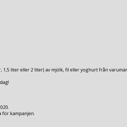
er
, 1,5 liter eller 2 liter) av mjölk, fil eller yoghurt från va
 dag!
020.
a för kampanjen.