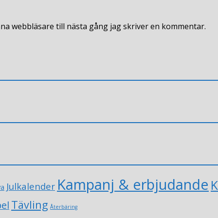
na webbläsare till nästa gång jag skriver en kommentar.
Kampanj & erbjudande
K
Julkalender
va
Tävling
el
Återbäring