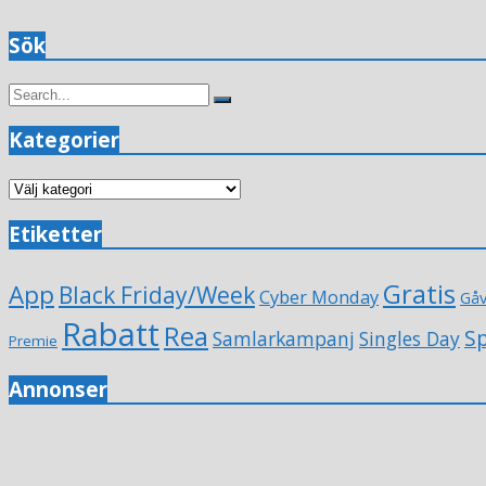
Sök
Search
Search
for:
Kategorier
Kategorier
Etiketter
Gratis
App
Black Friday/Week
Cyber Monday
Gå
Rabatt
Rea
Sp
Samlarkampanj
Singles Day
Premie
Annonser