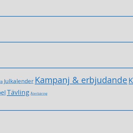
Kampanj & erbjudande
K
Julkalender
va
Tävling
el
Återbäring