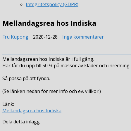
Integritetspolicy (GDPR)
Mellandagsrea hos Indiska
till
Fru Kupong
2020-12-28
Inga kommentarer
Mellandags
hos
Indiska
Mellandagsrean hos Indiska är i full gång.
Här får du upp till 50 % på massor av kläder och inredning.
Så passa på att fynda.
(Se länken nedan för mer info och ev. villkor.)
Länk:
Mellandagsrea hos Indiska
Dela detta inlägg: