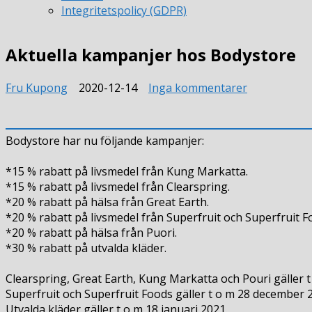
Integritetspolicy (GDPR)
Aktuella kampanjer hos Bodystore
till
Fru Kupong
2020-12-14
Inga kommentarer
Aktuella
kampanjer
hos
Bodystore har nu följande kampanjer:
Bodystore
*15 % rabatt på livsmedel från Kung Markatta.
*15 % rabatt på livsmedel från Clearspring.
*20 % rabatt på hälsa från Great Earth.
*20 % rabatt på livsmedel från Superfruit och Superfruit F
*20 % rabatt på hälsa från Puori.
*30 % rabatt på utvalda kläder.
Clearspring, Great Earth, Kung Markatta och Pouri gäller 
Superfruit och Superfruit Foods gäller t o m 28 december 
Utvalda kläder gäller t o m 18 januari 2021.