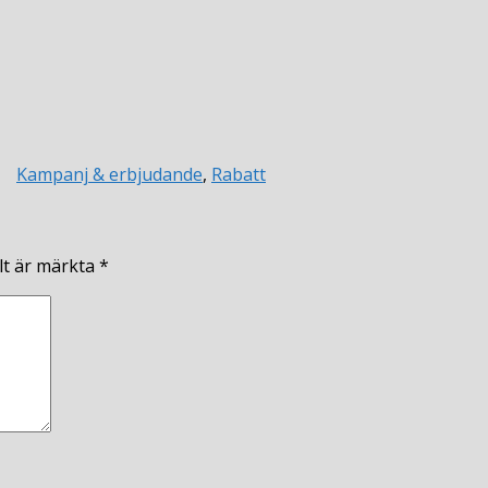
Kampanj & erbjudande
,
Rabatt
lt är märkta
*