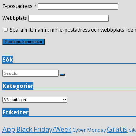
E-postadress
*
Webbplats
Spara mitt namn, min e-postadress och webbplats i den
Sök
Search
Search
for:
Kategorier
Kategorier
Etiketter
Gratis
App
Black Friday/Week
Cyber Monday
Gå