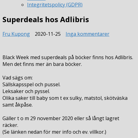
Integritetspolicy (GDPR)
Superdeals hos Adlibris
till
Fru Kupong
2020-11-25
Inga kommentarer
Superdeals
hos
Adlibris
Black Week med superdeals på böcker finns hos Adlibris.
Men det finns mer än bara böcker.
Vad sägs om:
Sällskapsspel och pussel.
Leksaker och pyssel.
Olika saker till baby som t ex sulky, matstol, skötväska
samt åkpåse.
Gäller t o m 29 november 2020 eller så långt lagret
räcker.
(Se länken nedan för mer info och ev. villkor.)