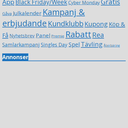
Gratis
App
Black Friday/Week
Cyber Monday
Kampanj &
Julkalender
Gåva
erbjudande
Kundklubb
Kupong
Köp &
Rabatt
Rea
Få
Panel
Nyhetsbrev
Premie
Tävling
Spel
Samlarkampanj
Singles Day
Återbäring
Annonser