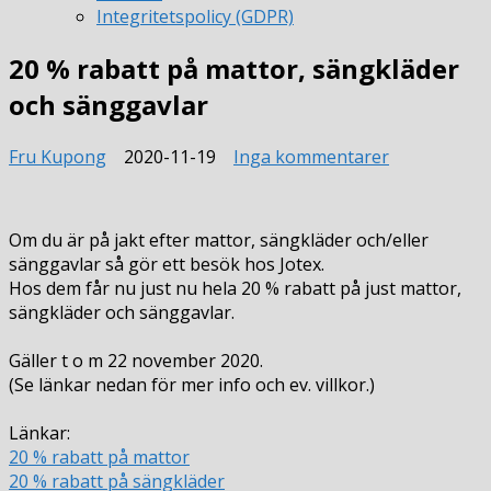
Integritetspolicy (GDPR)
20 % rabatt på mattor, sängkläder
och sänggavlar
till
Fru Kupong
2020-11-19
Inga kommentarer
20
%
rabatt
Om du är på jakt efter mattor, sängkläder och/eller
på
sänggavlar så gör ett besök hos Jotex.
mattor,
Hos dem får nu just nu hela 20 % rabatt på just mattor,
sängkläder
sängkläder och sänggavlar.
och
sänggavlar
Gäller t o m 22 november 2020.
(Se länkar nedan för mer info och ev. villkor.)
Länkar:
20 % rabatt på mattor
20 % rabatt på sängkläder