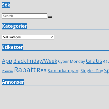
Sök
Search
Search
for:
Kategorier
Kategorier
Etiketter
Gratis
App
Black Friday/Week
Cyber Monday
Gå
Rabatt
Rea
Sp
Samlarkampanj
Singles Day
Premie
Annonser