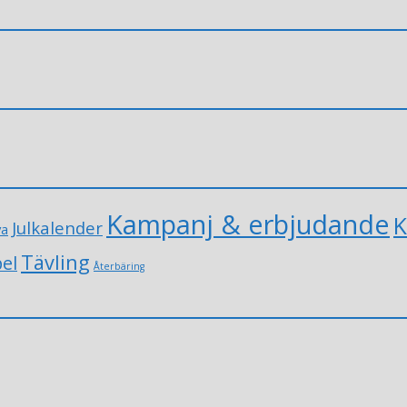
Kampanj & erbjudande
K
Julkalender
va
Tävling
el
Återbäring