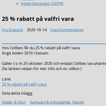
Integritetspolicy (GDPR)
25 % rabatt på valfri vara
till
Fru Kupong
2020-10-14
Inga kommentarer
25
%
rabatt
Hos Cellbes får du 25 % rabatt på valfri vara.
på
Ange koden 2010 i kassan.
valfri
vara
Gäller t o m 25 oktober 2020 och endast Cellbes varumär
(Se länken nedan för mer info och ev. villkor.)
Länk:
25 % rabatt på valfri vara
Dela detta inlägg:
Kläder & Skor
Kampanj & erbjudande
,
Rabatt