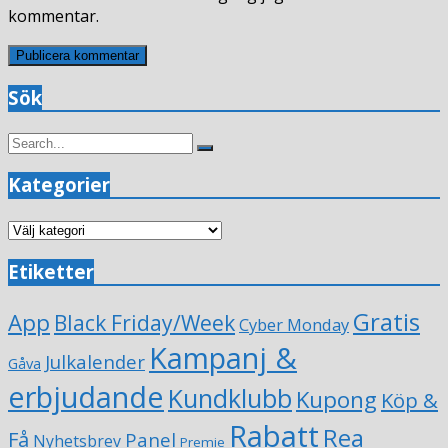
kommentar.
Sök
Search
Search
for:
Kategorier
Kategorier
Etiketter
Gratis
App
Black Friday/Week
Cyber Monday
Kampanj &
Julkalender
Gåva
erbjudande
Kundklubb
Kupong
Köp &
Rabatt
Rea
Få
Panel
Nyhetsbrev
Premie