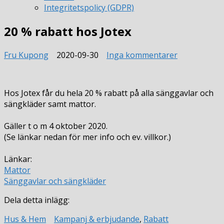
Integritetspolicy (GDPR)
20 % rabatt hos Jotex
till
Fru Kupong
2020-09-30
Inga kommentarer
20
%
rabatt
Hos Jotex får du hela 20 % rabatt på alla sänggavlar och
hos
sängkläder samt mattor.
Jotex
Gäller t o m 4 oktober 2020.
(Se länkar nedan för mer info och ev. villkor.)
Länkar:
Mattor
Sänggavlar och sängkläder
Dela detta inlägg:
Hus & Hem
Kampanj & erbjudande
,
Rabatt