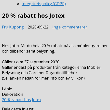
Integritetspolicy (GDPR)
20 % rabatt hos Jotex
till
Fru Kupong
2020-09-22
Inga kommentarer
20
%
rabatt
Hos Jotex får du hela 20 % rabatt på alla möbler, gardiner
hos
och tillbehör samt belysning.
Jotex
Gäller t o m 27 september 2020.
Gäller endast på produkter från kategorierna Möbler,
Belysning och Gardiner & gardintillbehör.
(Se länken nedan för mer info och ev. villkor.)
Länk:
Dekoration
20 % rabatt hos Jotex
Dela detta inlägg: