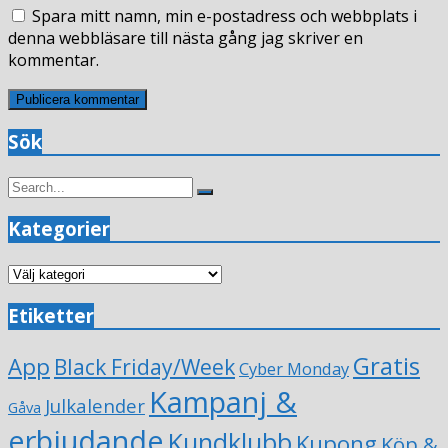
Spara mitt namn, min e-postadress och webbplats i
denna webbläsare till nästa gång jag skriver en
kommentar.
Sök
Search
Search
for:
Kategorier
Kategorier
Etiketter
Gratis
App
Black Friday/Week
Cyber Monday
Kampanj &
Julkalender
Gåva
erbjudande
Kundklubb
Kupong
Köp &