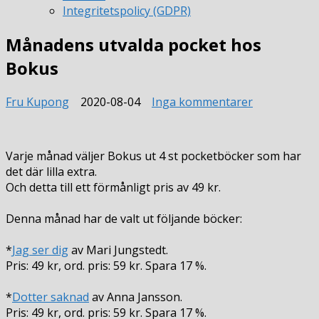
Integritetspolicy (GDPR)
Månadens utvalda pocket hos
Bokus
till
Fru Kupong
2020-08-04
Inga kommentarer
Månadens
utvalda
pocket
Varje månad väljer Bokus ut 4 st pocketböcker som har
hos
det där lilla extra.
Bokus
Och detta till ett förmånligt pris av 49 kr.
Denna månad har de valt ut följande böcker:
*
Jag ser dig
av Mari Jungstedt.
Pris: 49 kr, ord. pris: 59 kr. Spara 17 %.
*
Dotter saknad
av Anna Jansson.
Pris: 49 kr, ord. pris: 59 kr. Spara 17 %.