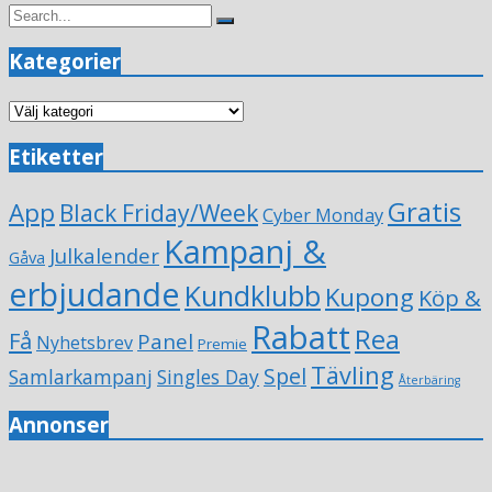
Search
Search
for:
Kategorier
Kategorier
Etiketter
Gratis
App
Black Friday/Week
Cyber Monday
Kampanj &
Julkalender
Gåva
erbjudande
Kundklubb
Kupong
Köp &
Rabatt
Rea
Få
Panel
Nyhetsbrev
Premie
Tävling
Spel
Samlarkampanj
Singles Day
Återbäring
Annonser