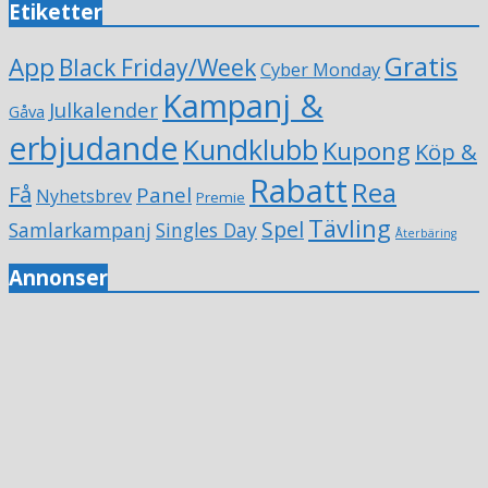
Etiketter
Gratis
App
Black Friday/Week
Cyber Monday
Kampanj &
Julkalender
Gåva
erbjudande
Kundklubb
Kupong
Köp &
Rabatt
Rea
Få
Panel
Nyhetsbrev
Premie
Tävling
Spel
Samlarkampanj
Singles Day
Återbäring
Annonser