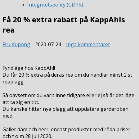
Integritetspolicy (GDPR)
Få 20 % extra rabatt på KappAhls
rea
till
Fru Kupong
2020-07-24
Inga kommentarer
Få
20
%
Fyndläge hos KappAhl!
extra
Du får 20 % extra på deras rea om du handlar minst 2 st
rabatt
reaplagg.
på
KappAhls
Så oavsett om du varit inne tidigare eller ej så är det läge
rea
att ta sig en titt.
Du kanske hittar nya plagg att uppdatera garderoben
med.
Gäller dam och herr, endast produkter med röda priser
och t o m 28 juli 2020.