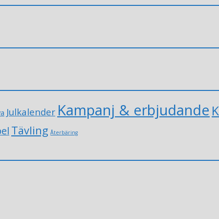
Kampanj & erbjudande
K
Julkalender
va
Tävling
el
Återbäring