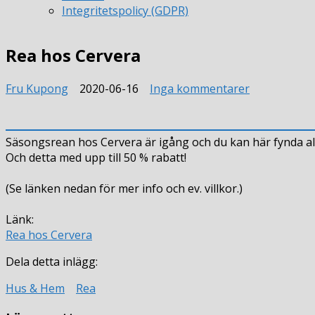
Integritetspolicy (GDPR)
Rea hos Cervera
till
Fru Kupong
2020-06-16
Inga kommentarer
Rea
hos
Cervera
Säsongsrean hos Cervera är igång och du kan här fynda all
Och detta med upp till 50 % rabatt!
(Se länken nedan för mer info och ev. villkor.)
Länk:
Rea hos Cervera
Dela detta inlägg:
Hus & Hem
Rea