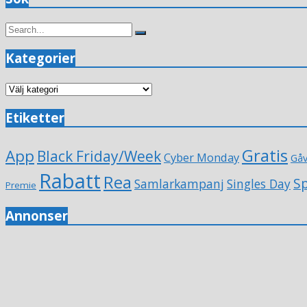
Search
Search
for:
Kategorier
Kategorier
Etiketter
Gratis
App
Black Friday/Week
Cyber Monday
Gå
Rabatt
Rea
Sp
Samlarkampanj
Singles Day
Premie
Annonser