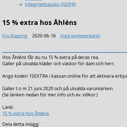
Integritetspolicy (GDPR)
15 % extra hos Åhléns
till
Fru Kupong
2020-06-16
Inga kommentarer
15
%
extra
Hos Åhléns får du nu 15 % extra på deras rea.
hos
Gäller på utvalda kläder och väskor för dam och herr.
Åhléns
Ange koden 15EXTRA i kassan online för att aktivera erbju
Gäller t o m 21 juni 2020 och på utvalda varumärken.
(Se länken nedan för mer info och ev. villkor.)
Länk:
15 % extra hos Åhléns
Dela detta inlägg: