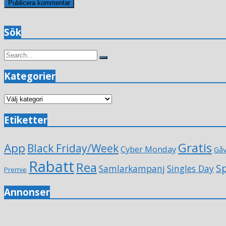
Sök
Search
Search
for:
Kategorier
Kategorier
Etiketter
Gratis
App
Black Friday/Week
Cyber Monday
Gå
Rabatt
Rea
Sp
Samlarkampanj
Singles Day
Premie
Annonser