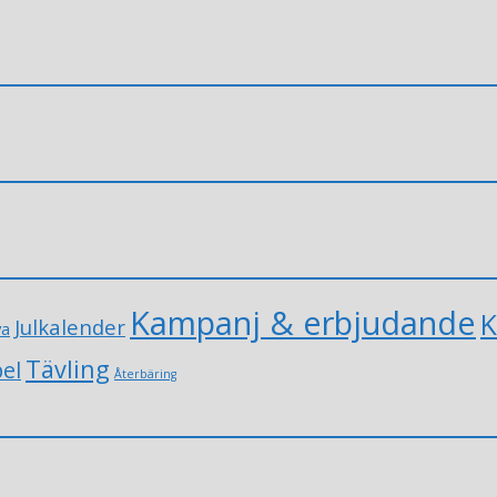
Kampanj & erbjudande
K
Julkalender
va
Tävling
el
Återbäring