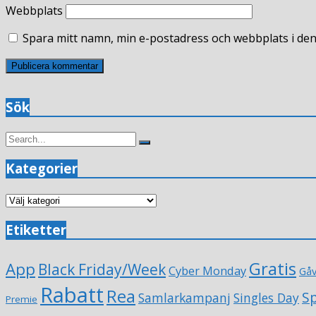
Webbplats
Spara mitt namn, min e-postadress och webbplats i den
Sök
Search
Search
for:
Kategorier
Kategorier
Etiketter
Gratis
App
Black Friday/Week
Cyber Monday
Gå
Rabatt
Rea
Sp
Samlarkampanj
Singles Day
Premie