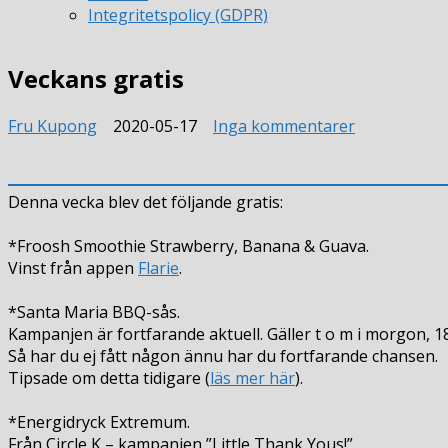
Integritetspolicy (GDPR)
Veckans gratis
till
Fru Kupong
2020-05-17
Inga kommentarer
Veckans
gratis
Denna vecka blev det följande gratis:
*Froosh Smoothie Strawberry, Banana & Guava.
Vinst från appen
Flarie
.
*Santa Maria BBQ-sås.
Kampanjen är fortfarande aktuell. Gäller t o m i morgon, 1
Så har du ej fått någon ännu har du fortfarande chansen.
Tipsade om detta tidigare (
läs mer här
).
*Energidryck Extremum.
Från Circle K – kampanjen ”Little Thank Yous!”