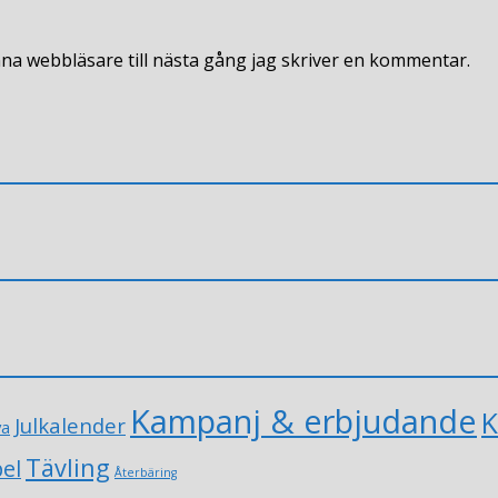
na webbläsare till nästa gång jag skriver en kommentar.
Kampanj & erbjudande
K
Julkalender
va
Tävling
el
Återbäring