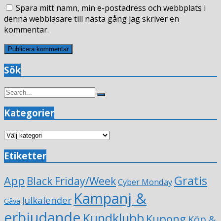
Spara mitt namn, min e-postadress och webbplats i
denna webbläsare till nästa gång jag skriver en
kommentar.
Sök
Search
Search
for:
Kategorier
Kategorier
Etiketter
Gratis
App
Black Friday/Week
Cyber Monday
Kampanj &
Julkalender
Gåva
erbjudande
Kundklubb
Kupong
Köp &