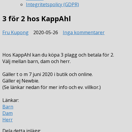
Integritetspolicy (GDPR)
3 för 2 hos KappAhl
till
Fru Kupong
2020-05-26
Inga kommentarer
3
för
2
Hos KappAhl kan du köpa 3 plagg och betala för 2.
hos
Välj mellan barn, dam och herr.
KappAhl
Gäller t o m 7 juni 2020 i butik och online.
Gäller ej Newbie.
(Se länkar nedan för mer info och ev. villkor.)
Länkar:
Barn
Dam
Herr
Dela detta inlägg: