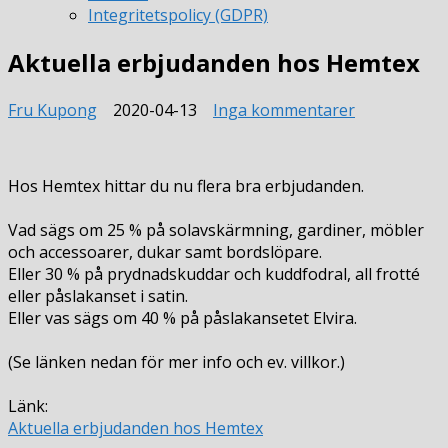
Integritetspolicy (GDPR)
Aktuella erbjudanden hos Hemtex
till
Fru Kupong
2020-04-13
Inga kommentarer
Aktuella
erbjudande
hos
Hos Hemtex hittar du nu flera bra erbjudanden.
Hemtex
Vad sägs om 25 % på solavskärmning, gardiner, möbler
och accessoarer, dukar samt bordslöpare.
Eller 30 % på prydnadskuddar och kuddfodral, all frotté
eller påslakanset i satin.
Eller vas sägs om 40 % på påslakansetet Elvira.
(Se länken nedan för mer info och ev. villkor.)
Länk:
Aktuella erbjudanden hos Hemtex