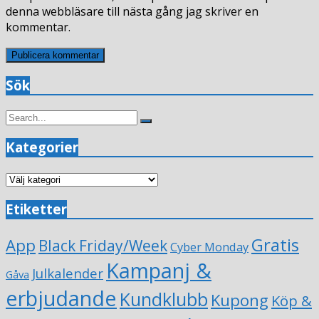
denna webbläsare till nästa gång jag skriver en
kommentar.
Sök
Search
Search
for:
Kategorier
Kategorier
Etiketter
Gratis
App
Black Friday/Week
Cyber Monday
Kampanj &
Julkalender
Gåva
erbjudande
Kundklubb
Kupong
Köp &