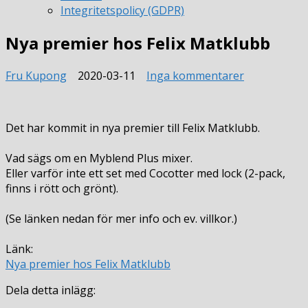
Integritetspolicy (GDPR)
Nya premier hos Felix Matklubb
till
Fru Kupong
2020-03-11
Inga kommentarer
Nya
premier
hos
Det har kommit in nya premier till Felix Matklubb.
Felix
Matklubb
Vad sägs om en Myblend Plus mixer.
Eller varför inte ett set med Cocotter med lock (2-pack,
finns i rött och grönt).
(Se länken nedan för mer info och ev. villkor.)
Länk:
Nya premier hos Felix Matklubb
Dela detta inlägg: