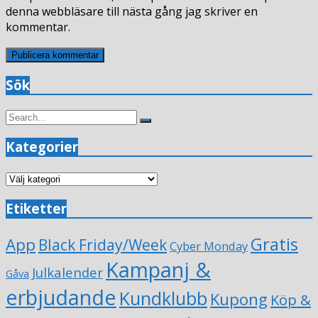
denna webbläsare till nästa gång jag skriver en
kommentar.
Sök
Search
Search
for:
Kategorier
Kategorier
Etiketter
Gratis
App
Black Friday/Week
Cyber Monday
Kampanj &
Julkalender
Gåva
erbjudande
Kundklubb
Kupong
Köp &