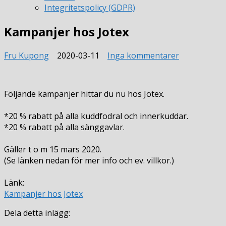
Integritetspolicy (GDPR)
Kampanjer hos Jotex
till
Fru Kupong
2020-03-11
Inga kommentarer
Kampanjer
hos
Jotex
Följande kampanjer hittar du nu hos Jotex.
*20 % rabatt på alla kuddfodral och innerkuddar.
*20 % rabatt på alla sänggavlar.
Gäller t o m 15 mars 2020.
(Se länken nedan för mer info och ev. villkor.)
Länk:
Kampanjer hos Jotex
Dela detta inlägg: