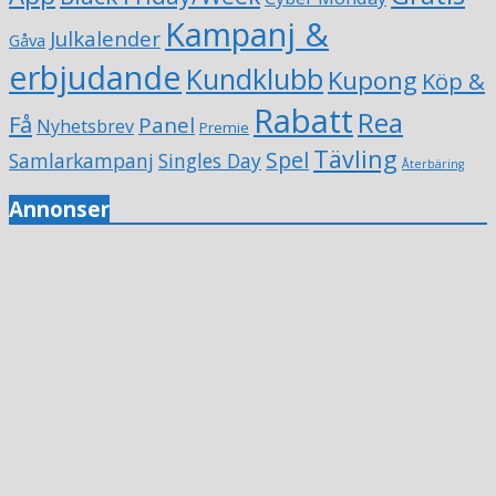
Kampanj &
Julkalender
Gåva
erbjudande
Kundklubb
Kupong
Köp &
Rabatt
Rea
Få
Panel
Nyhetsbrev
Premie
Tävling
Spel
Samlarkampanj
Singles Day
Återbäring
Annonser