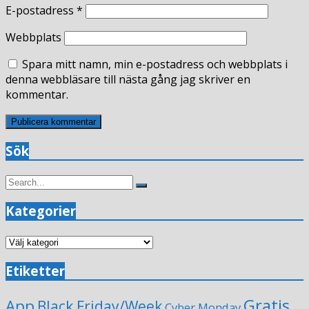
E-postadress
*
Webbplats
Spara mitt namn, min e-postadress och webbplats i
denna webbläsare till nästa gång jag skriver en
kommentar.
Sök
Search
Search
for:
Kategorier
Kategorier
Etiketter
Gratis
App
Black Friday/Week
Cyber Monday