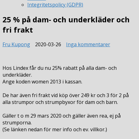
Integritetspolicy (GDPR)
25 % på dam- och underkläder och
fri frakt
till
Fru Kupong
2020-03-26
Inga kommentarer
25
%
på
Hos Lindex får du nu 25% rabatt på alla dam- och
dam-
underkläder.
och
Ange koden women 2013 i kassan.
underkläder
och
De har även fri frakt vid köp över 249 kr och 3 för 2 på
fri
alla strumpor och strumpbyxor för dam och barn.
frakt
Gäller t o m 29 mars 2020 och gäller även rea, ej på
strumporna.
(Se länken nedan för mer info och ev. villkor.)