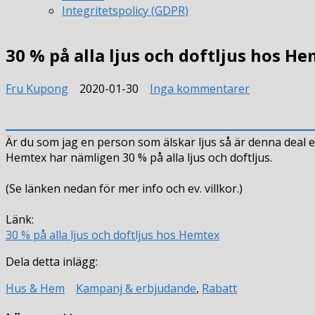
Integritetspolicy (GDPR)
30 % på alla ljus och doftljus hos H
till
Fru Kupong
2020-01-30
Inga kommentarer
30
%
på
Är du som jag en person som älskar ljus så är denna deal e
alla
Hemtex har nämligen 30 % på alla ljus och doftljus.
ljus
och
(Se länken nedan för mer info och ev. villkor.)
doftljus
hos
Länk:
Hemtex
30 % på alla ljus och doftljus hos Hemtex
Dela detta inlägg:
Hus & Hem
Kampanj & erbjudande
,
Rabatt