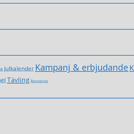
Kampanj & erbjudande
K
Julkalender
va
Tävling
el
Återbäring