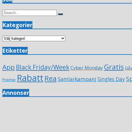
Search
Search
for:
Kategorier
Kategorier
Etiketter
Gratis
App
Black Friday/Week
Cyber Monday
Gå
Rabatt
Rea
Sp
Samlarkampanj
Singles Day
Premie
Annonser