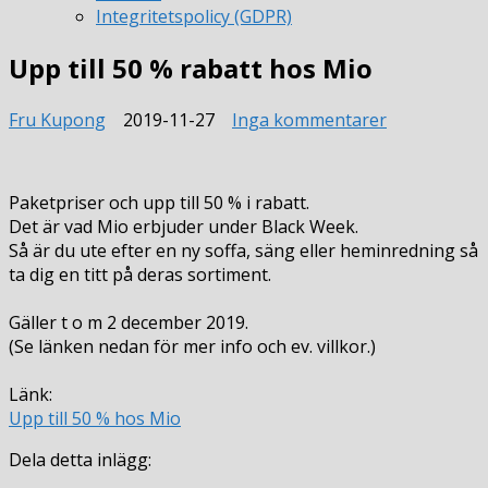
Integritetspolicy (GDPR)
Upp till 50 % rabatt hos Mio
till
Fru Kupong
2019-11-27
Inga kommentarer
Upp
till
50
Paketpriser och upp till 50 % i rabatt.
%
Det är vad Mio erbjuder under Black Week.
rabatt
Så är du ute efter en ny soffa, säng eller heminredning så
hos
ta dig en titt på deras sortiment.
Mio
Gäller t o m 2 december 2019.
(Se länken nedan för mer info och ev. villkor.)
Länk:
Upp till 50 % hos Mio
Dela detta inlägg: