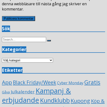
denna webbläsare till nästa gång jag skriver en
kommentar.
Sök
Search
Search
for:
Kategorier
Kategorier
Etiketter
Gratis
App
Black Friday/Week
Cyber Monday
Kampanj &
Julkalender
Gåva
erbjudande
Kundklubb
Kupong
Köp &