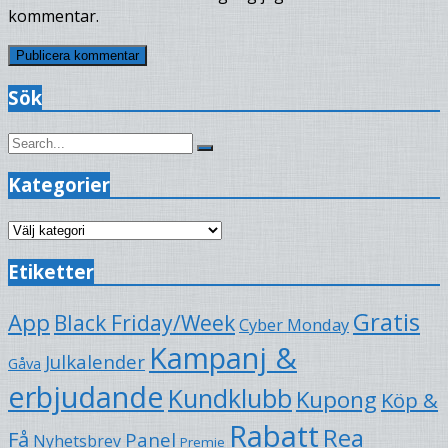
kommentar.
Sök
Search
Search
for:
Kategorier
Kategorier
Etiketter
Gratis
App
Black Friday/Week
Cyber Monday
Kampanj &
Julkalender
Gåva
erbjudande
Kundklubb
Kupong
Köp &
Rabatt
Rea
Få
Panel
Nyhetsbrev
Premie