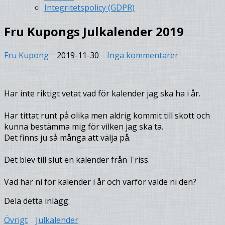
Integritetspolicy (GDPR)
Fru Kupongs Julkalender 2019
till
Fru Kupong
2019-11-30
Inga kommentarer
Fru
Kupongs
Julkalender
Har inte riktigt vetat vad för kalender jag ska ha i år.
2019
Har tittat runt på olika men aldrig kommit till skott och
kunna bestämma mig för vilken jag ska ta.
Det finns ju så många att välja på.
Det blev till slut en kalender från Triss.
Vad har ni för kalender i år och varför valde ni den?
Dela detta inlägg:
Övrigt
Julkalender