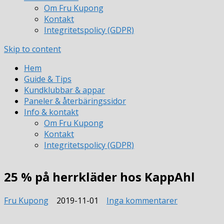
Om Fru Kupong
Kontakt
Integritetspolicy (GDPR)
Skip to content
Hem
Guide & Tips
Kundklubbar & appar
Paneler & återbäringssidor
Info & kontakt
Om Fru Kupong
Kontakt
Integritetspolicy (GDPR)
25 % på herrkläder hos KappAhl
till
Fru Kupong
2019-11-01
Inga kommentarer
25
%