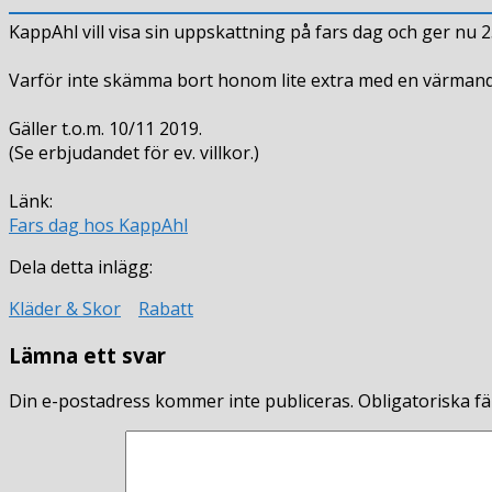
på
KappAhl vill visa sin uppskattning på fars dag och ger nu 
herrkläder
hos
Varför inte skämma bort honom lite extra med en värmande 
KappAhl
Gäller t.o.m. 10/11 2019.
(Se erbjudandet för ev. villkor.)
Länk:
Fars dag hos KappAhl
Dela detta inlägg:
Kläder & Skor
Rabatt
Lämna ett svar
Din e-postadress kommer inte publiceras.
Obligatoriska fä