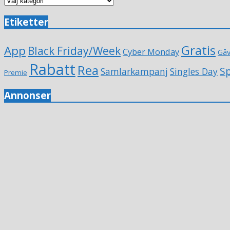
Etiketter
Gratis
App
Black Friday/Week
Cyber Monday
Gå
Rabatt
Rea
Sp
Samlarkampanj
Singles Day
Premie
Annonser