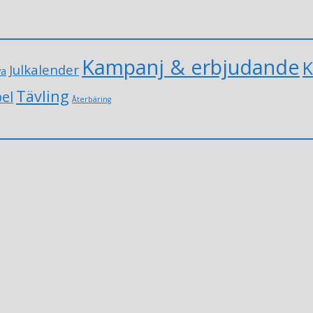
Kampanj & erbjudande
K
Julkalender
va
Tävling
el
Återbäring