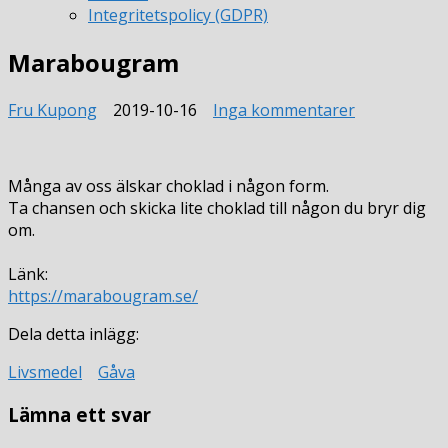
Integritetspolicy (GDPR)
Marabougram
till
Fru Kupong
2019-10-16
Inga kommentarer
Marabougr
Många av oss älskar choklad i någon form.
Ta chansen och skicka lite choklad till någon du bryr dig
om.
Länk:
https://marabougram.se/
Dela detta inlägg:
Livsmedel
Gåva
Lämna ett svar