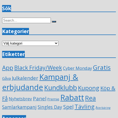
Sök
Search
Search
for:
Kategorier
Kategorier
Etiketter
Gratis
App
Black Friday/Week
Cyber Monday
Kampanj &
Julkalender
Gåva
erbjudande
Kundklubb
Kupong
Köp &
Rabatt
Rea
Få
Panel
Nyhetsbrev
Premie
Tävling
Spel
Samlarkampanj
Singles Day
Återbäring